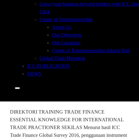
Grow your business beyond borders with ICC On
Click
Centre of Entrepreneurship
ESSENTIAL
About Us
Our Objectives
KNOWLEDGE FOR
Our Locations
Centre of Entrepreneurship Jakarta Hub
INTERNATIONAL
Global Trade Helpdesk
ICC PUBLICATION
TRADE
NEWS
PRACTIONER
DIREKTORI TRAINING TRADE FINANCE
ESSENTIAL KNOWLEDGE FOR INTERNATIONAL
TRADE PRACTIONER SEKILAS Menurut hasil ICC
Trade Finance Global Survey 2016, penggunaan instrument