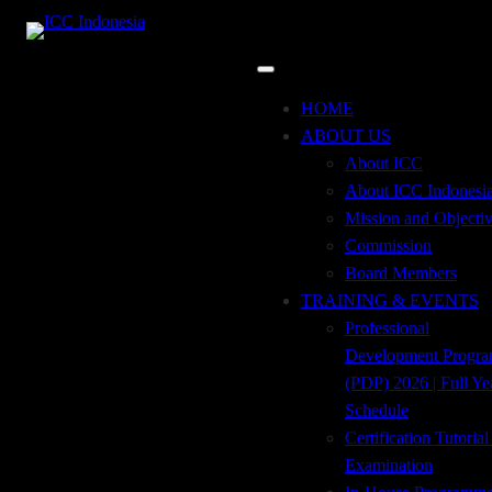
CAT Pelatihan:
Financial
Skip
HOME
to
ABOUT US
Risk Management
content
About ICC
About ICC Indonesi
Mission and Objecti
Commission
Board Members
ANALISA &
TRAINING & EVENTS
Professional
APLIKASI DEMAND
Development Progr
(PDP) 2026 | Full Ye
GUARANTEE
Schedule
Certification Tutoria
BERDASARKAN
Examination