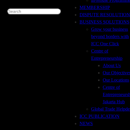
In-House Programm
URDG 758
MEMBERSHIP
Search
DISPUTE RESOLUTION
BUSINESS SOLUTIONS
DIREKTORI TRAINING TRADE FINANCE ANALISA
Grow your business
& APLIKASI DEMAND GUARANTEE
beyond borders with
BERDASARKAN URDG 758 SEKILAS Menurut hasil
ICC One Click
ICC Trade Finance Global Survey 2016, penggunaan
Centre of
instrument penjaminan berupa Demand Guarantee masih
Entrepreneurship
berkisar 8% untuk transaksi ekspor dan 8% untuk transaksi
About Us
impor dengan total 16% dari transaksi global trade finance.
Our Objective
Mayoritas pembukaan instrumen penjaminan masih berupa
Our Locations
L//C (Letter of…
Centre of
January 3, 2019
Entrepreneurs
Jakarta Hub
Global Trade Helpde
ICC PUBLICATION
GOLDEN RULES TO
NEWS