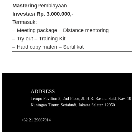
Mastering
Pembiayaan
Investasi Rp. 3.000.000,-
Termasuk:
– Meeting package – Distance mentoring
– Try out – Training Kit
– Hard copy materi – Sertifikat
ADDRESS
Tempo Pavilion 2, 2nd Floor, Jl. H.R. Rasuna Said, Kav. 10
Kuningan Timur, Setiabudi, Jakarta Selatan 12950
+62 21 29667914