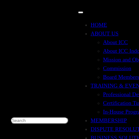
HOME
ABOUT US
About ICC
About ICC Indo
Mission and Ob
EE FOR BUSINESS
Commission
Board Member
R CONCERN ON B
TRAINING & EVE
Professional D
Certification T
AIM
In-House Prog
MEMBERSHIP
Search
DISPUTE RESOLU
BUSINESS SOLUT