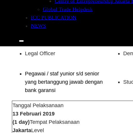
Centre of Entrepreneurship Jakarta
Relationship Manager/ Account
Ban
Global Trade Helpdesk
Officer
ICC PUBLICATION
NEWS
Risk Management Officer
Sta
Legal Officer
Dem
Pegawai / staf yunior s/d senior
yang bertanggung jawab dengan
Stu
bank garansi
Tanggal Pelaksanaan
13 Februari 2019
(1 day)
Tempat Pelaksanaan
Jakarta
Level