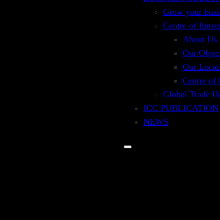
Grow your busi
ERING PROJECT OWNER CONCERN ON BANK 
Centre of Entre
About Us
Our Objec
ma Bank Garansi adalah dalam industri konstruksi yan
Our Locat
alam industri consumer goods yaitu diterbitkan atas pe
Centre of
an Bank Garansi lainnya yang cukup lazim walaupun vo
Global Trade H
terkait Bea dan Cukai atau biasa disebut Custom Bond
ICC PUBLICATION
NEWS
ng pesat utamanya adalah infrastruktur yang mayoritas 
tidak memerlukan investasi Rp 5,452 triliun (Sumber: B
r 10%, Advance Payment Bond sebesar 10%, Retentio
,908.2 triliun, yang merupakan nilai sangat besar u
kebutuhan hidup minimum untuk pangan dan non-pan
onesia mendekati 270 juta jiwa, dengan perhitungan y
agian besar terkait dengan consumer goods.