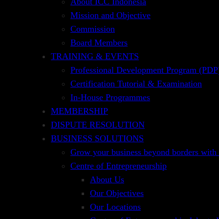
About ICC Indonesia
Di luar prospek yang sangat menjanjikan tersebut
Mission and Objective
untuk menerima Bank Garansi yang bersifat ind
Commission
diatur dalam KUH Perdata sifat dependen dan aces
Board Members
TRAINING & EVENTS
Dalam training 1 (satu) hari ini akan dibahas seca
Professional Development Program (PDP)
mendapatkan Bank Garansi yang dengan mudah bis
Certification Tutorial & Examination
In-House Programmes
MANFAAT
MEMBERSHIP
Memberikan landasan teori Bank Garansi Dome
DISPUTE RESOLUTION
Guarantee sesuai dengan ketentuan terkait m
BUSINESS SOLUTIONS
Memberikan gambaran praktik penerbitan Ban
Grow your business beyond borders with
Centre of Entrepreneurship
About Us
Our Objectives
PESERTA
CAKUPAN PEMB
Our Locations