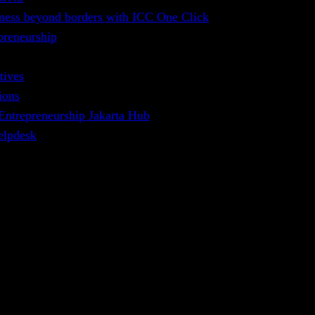
ness beyond borders with ICC One Click
GUARANTEE CLAIM
preneurship
tives
g pada umumnya diterbitkan atas permintaan pihak
ions
rmintaan pihak distributor / agen untuk kepentingan
 Entrepreneurship Jakarta Hub
lume tidak sebesar dalam kedua industri terdahulu
elpdesk
.
atas prakarsa pemerintah. Bila keseluruhan rencana
appenas,2014). Dengan rata-rata nilai Bank Garansi
n Bond sebesar 10% maka paling tidak terdapat
ntuk diperebutkan perbankan yang ada. Sedangkan
gan per penduduk per bulan sebesar Rp 166,697
ang sangat minimum terdapat kebutuhan hidup yang