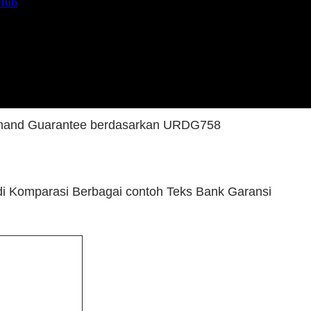
 Hub
k Garansi Domestik berdasarkan KUH Perdata SKDIR / 
ndby Letter of Credit berdasarkan UCP600 dan ISP 98
and Guarantee berdasarkan URDG758
di Komparasi Berbagai contoh Teks Bank Garansi