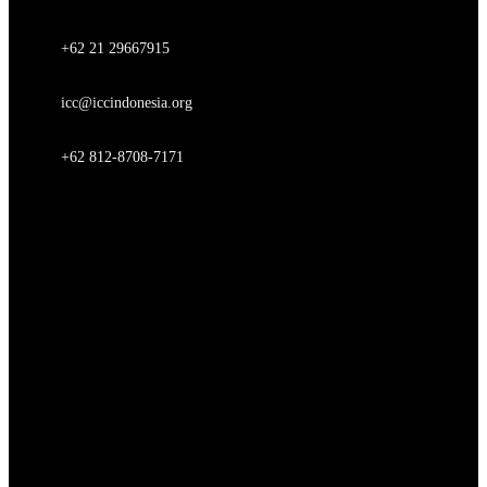
+62 21 29667915
icc@iccindonesia.org
+62 812-8708-7171