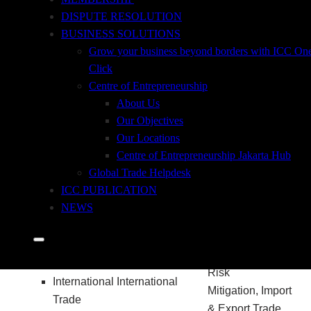
internasional rules, ICC rules, delivery terms or
DISPUTE RESOLUTION
incoterms, pihak-pihak yang terlibat di dalam
BUSINESS SOLUTIONS
transaksi dokumen kredit beserta peran dan
Grow your business beyond borders with ICC On
kewajibannya, tipe dan metode pembayaran,
Click
tipe dari dokumen dalam transaksi dokumen
Centre of Entrepreneurship
kredit (transportasi, komersial dan finance),
About Us
manajemen resiko dan implikasi money
Our Objectives
laundering, terrorist financing dan sanctions.
Our Locations
Centre of Entrepreneurship Jakarta Hub
PESERTA
Global Trade Helpdesk
CAKUPAN PEMBELAJARAN
ICC PUBLICATION
NEWS
International Trade
Payment Method
And
Risk
International International
Mitigation, Import
Trade
& Export Trade