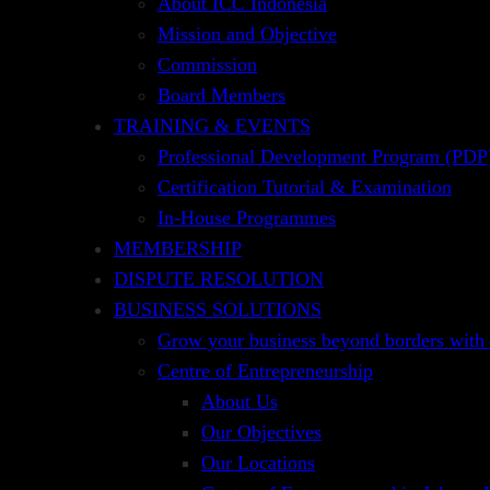
About ICC Indonesia
Memberikan penjelasan mendalam perihal Ru
Mission and Objective
dokumen transport
Commission
PESERTA
CAKUPAN P
Board Members
TRAINING & EVENTS
Professional Development Program (PDP)
Pegawai / staf junior sampai
Certification Tutorial & Examination
dengan senior yang terkait
In-House Programmes
dengan penanganan dokumen
MEMBERSHIP
ekspor-impor baik di perbankan
DISPUTE RESOLUTION
maupun manufaktur atau trading:
BUSINESS SOLUTIONS
Staf Trade Product / Trade
Grow your business beyond borders with
Operations perbankan
Centre of Entrepreneurship
About Us
Staf Div. Finance / Logistik
Our Objectives
perusahaan manufaktur atau
Our Locations
trading