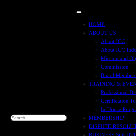
HOME
ABOUT US
About ICC
About ICC Indo
Mission and Ob
OCUMENT
Commission
Board Member
TRAINING & EVE
Professional D
Certification T
In-House Prog
MEMBERSHIP
Search
DISPUTE RESOLU
BUSINESS SOLUT