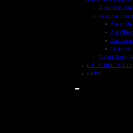
gan International Trade, seperti dokumen komersial
Grow your busi
 dokumen ekspor, dokumen diproses dalam 4 (empat) 
Centre of Entre
suransi pengangkutan.
About Us
Our Objec
ansportasi merupakan dokumen yang paling penting unt
Our Locat
i kontrak pengangkutan, sebagai bukti bahwa barang su
Centre of
 barang.
Global Trade H
anspor diatur sangat detail dalam UCP600 maupun IS
ICC PUBLICATION
mpor menguasai seluk-beluk dokumen transpor dimaksud
NEWS
secara mendalam ketentuan dalam UCP600 dan ISBP74
ansportasi barang
tter of Credit berserta dokumen yang disyaratkan.
gangkutan barang