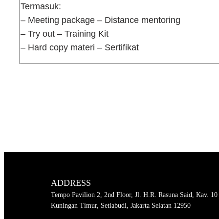
Termasuk:
– Meeting package – Distance mentoring
– Try out – Training Kit
– Hard copy materi – Sertifikat
ADDRESS
Tempo Pavilion 2, 2nd Floor, Jl. H.R. Rasuna Said, Kav. 10
Kuningan Timur, Setiabudi, Jakarta Selatan 12950