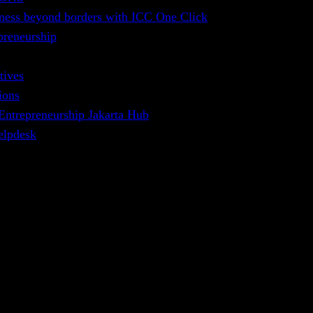
, dokumen finansial, dokumen transport, dokumen
ness beyond borders with ICC One Click
kontrak yaitu kontrak penjualan ekspor, kontrak
preneurship
tives
uk diperhatikan. Hal ini mengingat fungsi dokumen
ions
dah diserahkan untuk dikirim, bukti bahwa barang
 Entrepreneurship Jakarta Hub
elpdesk
BP745. Karena itu sudah seharusnya para pelaku
.
5 perihal dokumen transportasi, diawali dengan