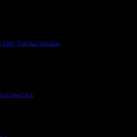
les UCP600 dan ISBP745 terkait dengan
EMBELAJARAN
 2026 | Full Year Schedule
Konsep dan mekanisme Letter of 
600 dan ISP 745 terkait dokumen
 ICC One Click