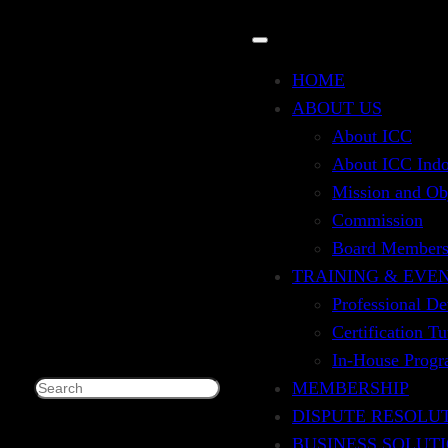
HOME
ABOUT US
About ICC
About ICC Indo
Mission and Ob
Commission
Board Member
TRAINING & EVE
Professional D
Certification T
In-House Prog
 TRADE AND FINANCE)
MEMBERSHIP
Search
DISPUTE RESOLU
BUSINESS SOLUT