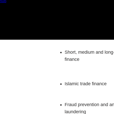
 Hub
and bank payment oblig
Guarantees and standby
Short, medium and long
finance
Islamic trade finance
Fraud prevention and a
laundering