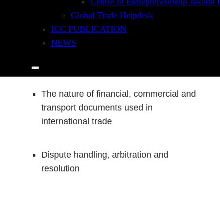
Centre of Entrepreneurship Jakarta
Global Trade Helpdesk
ICC PUBLICATION
NEWS
An introduction to trade terms and
Incoterms®
The nature of financial, commercial and
transport documents used in
international trade
Dispute handling, arbitration and
resolution