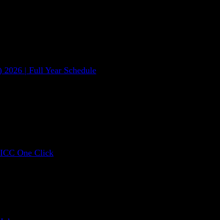
kait trade finance seperti yang tercakup
arankan segala sesuatu terkait dengan
 2026 | Full Year Schedule
alisa peserta terkait dengan proses
 risiko, serta peran dan tanggungjawab setiap pihak
 ICC One Click
Risk and mitigation incl
exchange
Methods of payment inc
account, collections, do