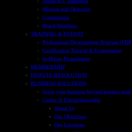
About ICC Indonesia
dan tepat
Mission and Objective
Membantu peserta dalam memahami hal-hal ter
Commission
dalam cakupan pembelajaran di bawah
Board Members
Meningkatkan kemampuan peserta dalam meny
TRAINING & EVENTS
international trade and finance kepada klien
Professional Development Program (PDP)
Meningkatkan pemahaman
dan kemampuan an
Certification Tutorial & Examination
dan perdagangan internasional dan manajemen
In-House Programmes
dan yang terlibat di dalamnya
MEMBERSHIP
DISPUTE RESOLUTION
CAKUPAN PEMBELAJARAN
BUSINESS SOLUTIONS
Grow your business beyond borders with
The trade environment and the role of the
Centre of Entrepreneurship
ICC
About Us
Our Objectives
Our Locations
ICC international model contracts