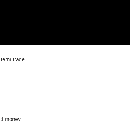
ations
 credits
-term trade
nti-money